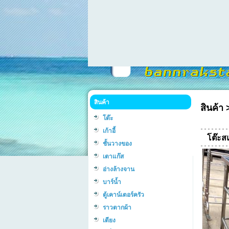
สินค้า
สินค้า
โต๊ะ
เก้าอี้
โต๊ะส
ชั้นวางของ
เตาแก๊ส
อ่างล้างจาน
บาร์น้ำ
ตู้เคาน์เตอร์ครัว
ราวตากผ้า
เตียง