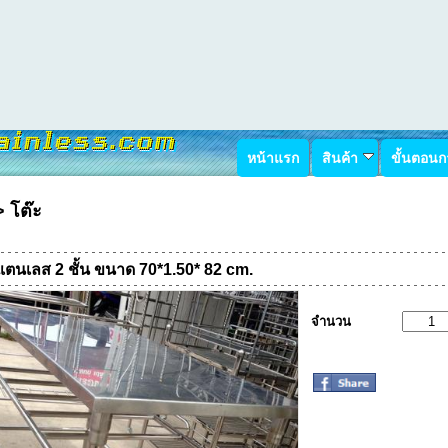
หน้าแรก
สินค้า
ขั้นตอนกา
>
โต๊ะ
แตนเลส 2 ชั้น ขนาด 70*1.50* 82 cm.
จำนวน