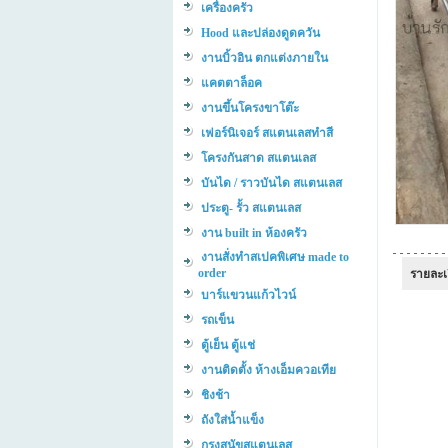
เครื่องครัว
Hood และปล่องดูดควัน
งานบิ้วอิน ตกแต่งภายใน
แคตตาล็อค
งานขึ้นโครงขาโต๊ะ
เฟอร์นิเจอร์ สแตนเลสทำสี
โครงกันสาด สแตนเลส
บันได / ราวบันได สแตนเลส
ประตู- รั้ว สแตนเลส
งาน built in ห้องครัว
งานสั่งทำสเปคพิเศษ made to
order
รายละเ
บาร์แขวนแก้วไวน์
รถเข็น
ตู้เย็น ตู้แช่
งานติดตั้ง ห้างเอ็มควอเทีย
ชิงช้า
ถังใส่น้ำแข็ง
กรงสุนัขสแตนเลส