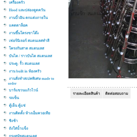
เครื่องครัว
Hood และปล่องดูดควัน
งานบิ้วอิน ตกแต่งภายใน
แคตตาล็อค
งานขึ้นโครงขาโต๊ะ
เฟอร์นิเจอร์ สแตนเลสทำสี
โครงกันสาด สแตนเลส
บันได / ราวบันได สแตนเลส
ประตู- รั้ว สแตนเลส
งาน built in ห้องครัว
งานสั่งทำสเปคพิเศษ made to
order
บาร์แขวนแก้วไวน์
รายละเอียดสินค้า
ติดต่อสอบถาม
รถเข็น
ตู้เย็น ตู้แช่
งานติดตั้ง ห้างเอ็มควอเทีย
ชิงช้า
ถังใส่น้ำแข็ง
กรงสุนัขสแตนเลส