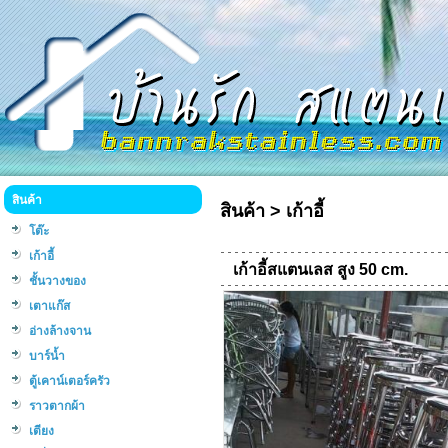
สินค้า
สินค้า
>
เก้าอี้
โต๊ะ
เก้าอี้
เก้าอี้สแตนเลส สูง 50 cm.
ชั้นวางของ
เตาแก๊ส
อ่างล้างจาน
บาร์น้ำ
ตู้เคาน์เตอร์ครัว
ราวตากผ้า
เตียง