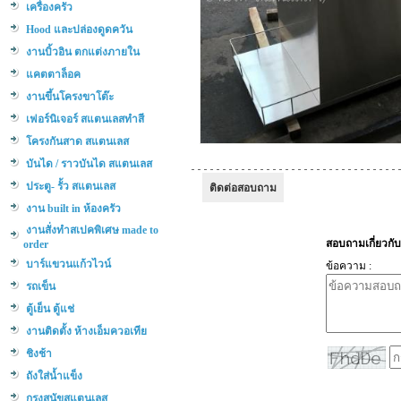
เครื่องครัว
Hood และปล่องดูดควัน
งานบิ้วอิน ตกแต่งภายใน
แคตตาล็อค
งานขึ้นโครงขาโต๊ะ
เฟอร์นิเจอร์ สแตนเลสทำสี
โครงกันสาด สแตนเลส
บันได / ราวบันได สแตนเลส
ประตู- รั้ว สแตนเลส
ติดต่อสอบถาม
งาน built in ห้องครัว
งานสั่งทำสเปคพิเศษ made to
order
บาร์แขวนแก้วไวน์
รถเข็น
ตู้เย็น ตู้แช่
งานติดตั้ง ห้างเอ็มควอเทีย
ชิงช้า
ถังใส่น้ำแข็ง
กรงสุนัขสแตนเลส