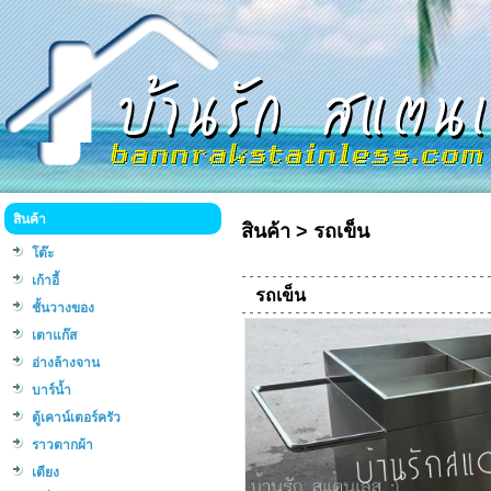
สินค้า
สินค้า
>
รถเข็น
โต๊ะ
เก้าอี้
รถเข็น
ชั้นวางของ
เตาแก๊ส
อ่างล้างจาน
บาร์น้ำ
ตู้เคาน์เตอร์ครัว
ราวตากผ้า
เตียง