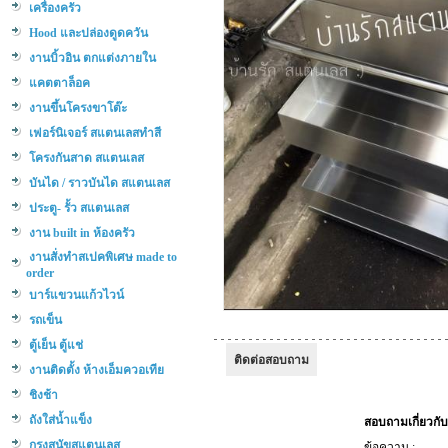
เครื่องครัว
Hood และปล่องดูดควัน
งานบิ้วอิน ตกแต่งภายใน
แคตตาล็อค
งานขึ้นโครงขาโต๊ะ
เฟอร์นิเจอร์ สแตนเลสทำสี
โครงกันสาด สแตนเลส
บันได / ราวบันได สแตนเลส
ประตู- รั้ว สแตนเลส
งาน built in ห้องครัว
งานสั่งทำสเปคพิเศษ made to
order
บาร์แขวนแก้วไวน์
รถเข็น
ตู้เย็น ตู้แช่
ติดต่อสอบถาม
งานติดตั้ง ห้างเอ็มควอเทีย
ชิงช้า
ถังใส่น้ำแข็ง
กรงสุนัขสแตนเลส