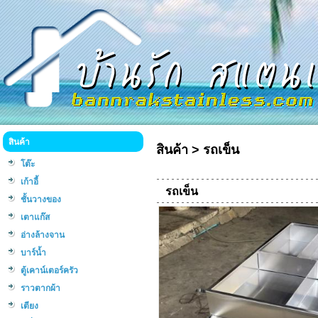
สินค้า
สินค้า
>
รถเข็น
โต๊ะ
เก้าอี้
รถเข็น
ชั้นวางของ
เตาแก๊ส
อ่างล้างจาน
บาร์น้ำ
ตู้เคาน์เตอร์ครัว
ราวตากผ้า
เตียง