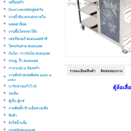
เครื่องครัว
Hood และปล่องดูดควัน
งานบิ้วอิน ตกแต่งภายใน
แคตตาล็อค
งานขึ้นโครงขาโต๊ะ
เฟอร์นิเจอร์ สแตนเลสทำสี
โครงกันสาด สแตนเลส
บันได / ราวบันได สแตนเลส
ประตู- รั้ว สแตนเลส
งาน built in ห้องครัว
รายละเอียดสินค้า
ติดต่อสอบถาม
งานสั่งทำสเปคพิเศษ made to
order
บาร์แขวนแก้วไวน์
ตู้ล้อเ
รถเข็น
ตู้เย็น ตู้แช่
งานติดตั้ง ห้างเอ็มควอเทีย
ชิงช้า
ถังใส่น้ำแข็ง
กรงสุนัขสแตนเลส