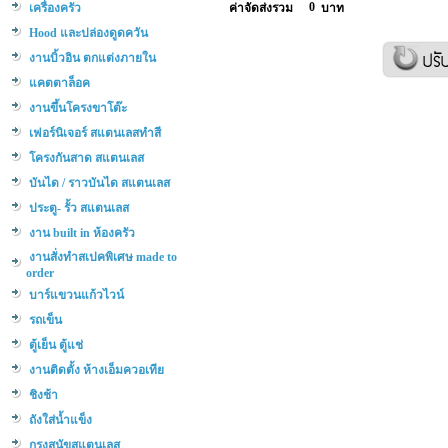
0
เครื่องครัว
ค่าจัดส่งรวม
บาท
Hood และปล่องดูดควัน
งานบิ้วอิน ตกแต่งภายใน
แคตตาล็อค
งานขึ้นโครงขาโต๊ะ
เฟอร์นิเจอร์ สแตนเลสทำสี
โครงกันสาด สแตนเลส
บันได / ราวบันได สแตนเลส
ประตู- รั้ว สแตนเลส
งาน built in ห้องครัว
งานสั่งทำสเปคพิเศษ made to
order
บาร์แขวนแก้วไวน์
รถเข็น
ตู้เย็น ตู้แช่
งานติดตั้ง ห้างเอ็มควอเทีย
ชิงช้า
ถังใส่น้ำแข็ง
กรงสุนัขสแตนเลส