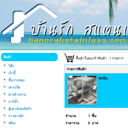
สินค้า
สิินค้าในตะกร้าสินค้า : 1 รายการ
โต๊ะ
รายการสินค้า
เก้าอี้
รถเข็น
ชั้นวางของ
เตาแก๊ส
อ่างล้างจาน
บาร์น้ำ
ตู้เคาน์เตอร์ครัว
1
ราวตากผ้า
จำนวน
ชิ้น
เตียง
ราคารวม
0
บาท