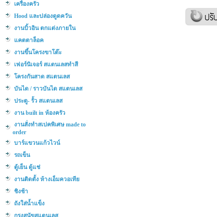
เครื่องครัว
Hood และปล่องดูดควัน
งานบิ้วอิน ตกแต่งภายใน
แคตตาล็อค
งานขึ้นโครงขาโต๊ะ
เฟอร์นิเจอร์ สแตนเลสทำสี
โครงกันสาด สแตนเลส
บันได / ราวบันได สแตนเลส
ประตู- รั้ว สแตนเลส
งาน built in ห้องครัว
งานสั่งทำสเปคพิเศษ made to
order
บาร์แขวนแก้วไวน์
รถเข็น
ตู้เย็น ตู้แช่
งานติดตั้ง ห้างเอ็มควอเทีย
ชิงช้า
ถังใส่น้ำแข็ง
กรงสุนัขสแตนเลส